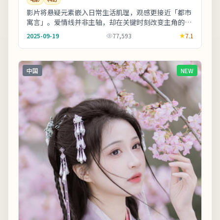
影片将悬疑元素嵌入日常生活肌理，观感更接近「都市
寓言」。爱情线并非主轴，却在关键时刻改变主角的行
动轨迹。影片中出现的地标多为实景拍摄，旅行爱好
2025-09-19
77,593
7.1
者...
中国
NEW