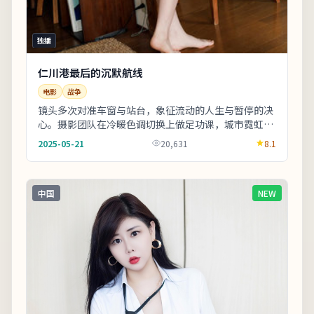
独播
仁川港最后的沉默航线
电影
战争
镜头多次对准车窗与站台，象征流动的人生与暂停的决
心。摄影团队在冷暖色调切换上做足功课，城市霓虹与
陋巷昏灯对比鲜明。剧情信息与人物关系可在二刷时
2025-05-21
20,631
8.1
解...
中国
NEW