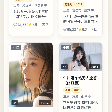
纪录片
2019
主演：
绫野刚、阿部宽 等
主演：
雷佳音、周迅 等
影片从一场看似平常的
出走写起，逐步揭开人
本片围绕一桩悬而未决
物之间的隐秘牵绊。影
的旧案展开，真相在回
95,382
7.9
文艺
片后半段反转并非单纯
忆与现实之间反复折
95,337
9.2
科幻
惊吓，而是推动人物完
射。配乐邀请知名作曲
成性格蜕变。整体来
家操刀，主题曲副歌与
看，这是一部类型元素
剧情高潮同步上扬。欢
清晰、...
迎在观影记录里写下你
中国
中国
的解读...
99:51
4K
仁川港车站无人应答
（修订版）
动漫
2023
主演：
黄渤、张译 等
本片探讨算法时代的人
99:12
4K
际关系：屏幕越亮，误