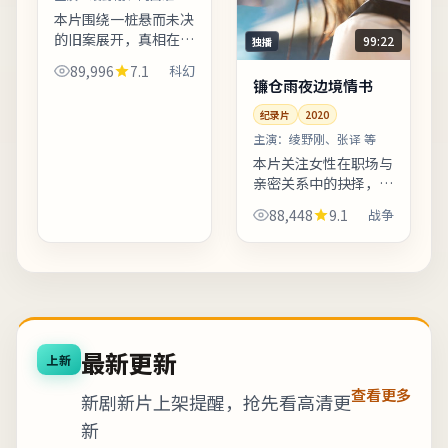
等
本片围绕一桩悬而未决
的旧案展开，真相在回
99:22
独播
忆与现实之间反复折
89,996
7.1
科幻
射。配乐邀请知名作曲
镰仓雨夜边境情书
家操刀，主题曲副歌与
纪录片
2020
剧情高潮同步上扬。友
情提示：部分镜头闪烁
主演：
绫野刚、张译 等
较快，...
本片关注女性在职场与
亲密关系中的抉择，冲
突不落俗套，留白克
88,448
9.1
战争
制。配乐以低频弦乐打
底，高潮段落改用钢琴
独奏，情绪克制而有后
劲。适合喜欢细腻叙事
与现实...
最新更新
上新
查看更多
新剧新片上架提醒，抢先看高清更
新