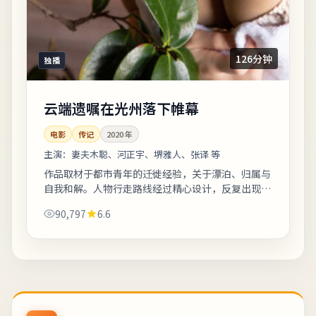
126分钟
独播
云端遗嘱在光州落下帷幕
电影
传记
2020
年
主演：
妻夫木聪、河正宇、堺雅人、张译 等
作品取材于都市青年的迁徙经验，关于漂泊、归属与
自我和解。人物行走路线经过精心设计，反复出现的
十字路口象征抉择。整体来看，这是一部类型元素清
90,797
6.6
晰、人物动机可信的作品，值得安静看完。...