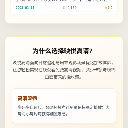
成性格蜕变。上线之后口碑分化属正常现象，建议亲
2025-01-18
42,185
6.2
自...
为什么选择映悦高清？
映悦高清面向日常追剧与周末观影场景优化加载体验，
让您轻松实现在线观看免费高清视频，减少卡顿与模糊
画面带来的挫败感。
高清流畅
多码率自适应，弱网环境亦可尽量保持稳定播放；大
屏与小屏均可获得细腻观感。