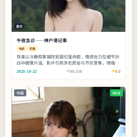
高分
午夜急诊——神户港记事
电影
犯罪
导演以冷静叙事铺陈家庭伦理命题，情感张力在细节对
白中缓慢升温。影片引用多处民俗与节庆意象，增强地
域文化氛围。欢迎在观影记录里写下你的解读：同一
2025-10-22
68,538
8.0
故...
中国
NEW