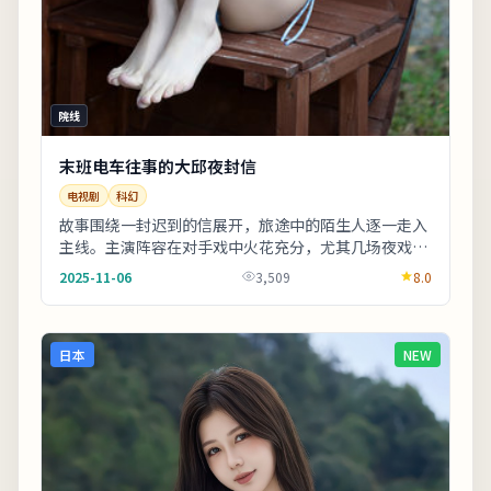
院线
末班电车往事的大邱夜封信
电视剧
科幻
故事围绕一封迟到的信展开，旅途中的陌生人逐一走入
主线。主演阵容在对手戏中火花充分，尤其几场夜戏台
词密度高、信息量大。若你对东亚都市题材感兴趣，
2025-11-06
3,509
8.0
本...
日本
NEW