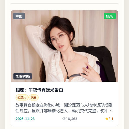
中国
NEW
导演剪辑版
银座：午夜传真逆光告白
纪录片
家庭
故事舞台设定在海港小城，潮汐涨落与人物命运形成隐
性呼应。反派并非脸谱化恶人，动机交代完整，使冲突
更具现实刺痛感。剧情信息与人物关系可在二刷时解
2025-11-28
18,463
9.1
锁...