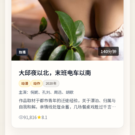
140分钟
独播
大邱夜以北，末班电车以南
动漫
动作
2020
年
主演：
倪妮、孔刘、周迅、胡歌
作品取材于都市青年的迁徙经验，关于漂泊、归属与
自我和解。亲情线处理含蓄，几场餐桌戏胜过千言万
语。片尾字幕包含幕后花絮名单，影迷可向幕后岗位
91,816
8.1
致敬。《大邱夜以北，末班电车以南》是一...