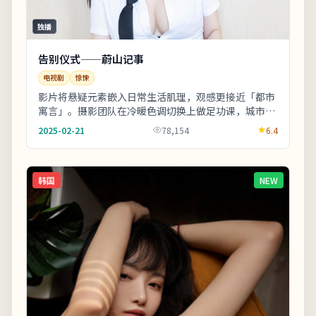
独播
告别仪式——蔚山记事
电视剧
惊悚
影片将悬疑元素嵌入日常生活肌理，观感更接近「都市
寓言」。摄影团队在冷暖色调切换上做足功课，城市霓
虹与陋巷昏灯对比鲜明。整体来看，这是一部类型元
2025-02-21
78,154
6.4
素...
韩国
NEW