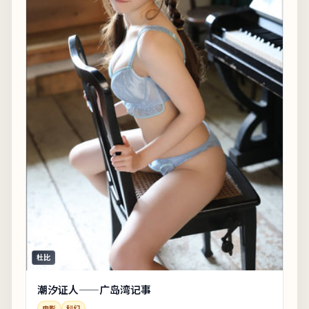
杜比
潮汐证人——广岛湾记事
电影
科幻