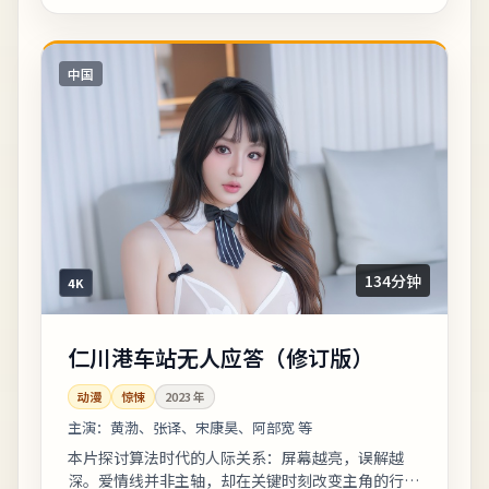
中国
134分钟
4K
仁川港车站无人应答（修订版）
动漫
惊悚
2023
年
主演：
黄渤、张译、宋康昊、阿部宽 等
本片探讨算法时代的人际关系：屏幕越亮，误解越
深。爱情线并非主轴，却在关键时刻改变主角的行动