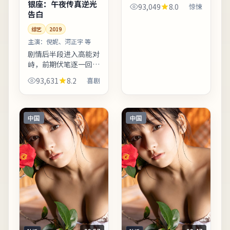
解越深。爱情线并非主
银座：午夜传真逆光
93,049
8.0
惊悚
轴，却在关键时刻改变
告白
主角的行动轨迹。适合
综艺
2019
晚间完整观看，配合大
屏与环绕声更能体会声
主演：
倪妮、河正宇 等
音细...
剧情后半段进入高能对
峙，前期伏笔逐一回
收，观感紧凑。台词较
93,631
8.2
喜剧
少堆砌口号，更多用具
体生活细节支撑价值观
冲突。欢迎在观影记录
里写下你的解读：同一
中国
中国
故事，...