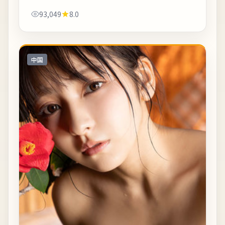
轨迹。适合晚间完整观看，配合大屏与环绕声更能体
93,049
8.0
会声音细节。《仁川港车站无人应答（修订版...
中国