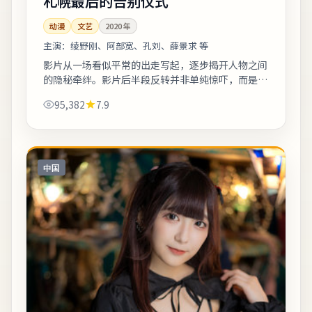
札幌最后的告别仪式
动漫
文艺
2020
年
主演：
绫野刚、阿部宽、孔刘、薛景求 等
影片从一场看似平常的出走写起，逐步揭开人物之间
的隐秘牵绊。影片后半段反转并非单纯惊吓，而是推
动人物完成性格蜕变。整体来看，这是一部类型元素
95,382
7.9
清晰、人物动机可信的作品，值得安静看完...
中国