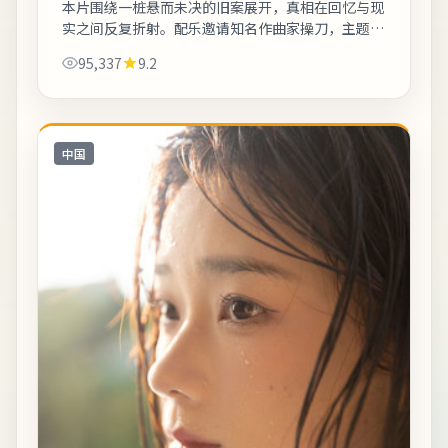
本片围绕一桩悬而未决的旧案展开，真相在回忆与现
实之间反复折射。配乐邀请知名作曲家操刀，主题曲
副歌与剧情高潮同步上扬。欢迎在观影记录里写下你
95,337
9.2
的解读：同一故事，允许多种答案。《冲绳...
中国