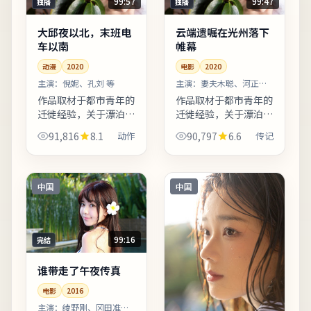
99:57
99:47
独播
独播
大邱夜以北，末班电
云端遗嘱在光州落下
车以南
帷幕
动漫
2020
电影
2020
主演：
倪妮、孔刘 等
主演：
妻夫木聪、河正宇
等
作品取材于都市青年的
作品取材于都市青年的
迁徙经验，关于漂泊、
迁徙经验，关于漂泊、
归属与自我和解。亲情
归属与自我和解。人物
91,816
8.1
动作
90,797
6.6
传记
线处理含蓄，几场餐桌
行走路线经过精心设
戏胜过千言万语。片尾
计，反复出现的十字路
字幕包含幕后花絮名
口象征抉择。整体来
单，影迷可向幕后岗位
看，这是一部类型元素
中国
中国
致敬。...
清晰、人...
99:16
完结
谁带走了午夜传真
电影
2016
主演：
绫野刚、冈田准一