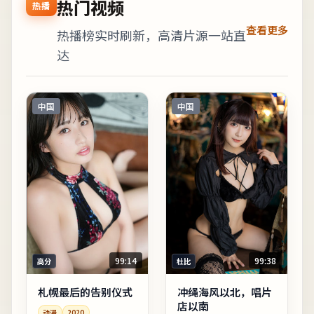
热门视频
热播
查看更多
热播榜实时刷新，高清片源一站直
达
中国
中国
99:14
99:38
高分
杜比
札幌最后的告别仪式
冲绳海风以北，唱片
店以南
动漫
2020