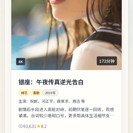
172分钟
4K
银座：午夜传真逆光告白
综艺
喜剧
2019
年
主演：
倪妮、河正宇、薛景求、周迅 等
剧情后半段进入高能对峙，前期伏笔逐一回收，观感
紧凑。台词较少堆砌口号，更多用具体生活细节支撑
价值观冲突。欢迎在观影记录里写下你的解读：同一
93,631
8.2
故事，允许多种答案。《银座：午夜传真逆...