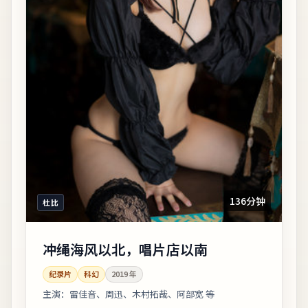
136分钟
杜比
冲绳海风以北，唱片店以南
纪录片
科幻
2019
年
主演：
雷佳音、周迅、木村拓哉、阿部宽 等